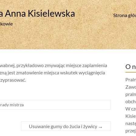
a Anna Kisielewska
Strona gł
rakowie
dwabnej, przykładowo zmywając miejsce zaplamienia
O n
zną jest zmatowienie miejsca wskutek wyciągnięcia
Praln
przyprasować.
Zawod
praln
obcho
rady mistrza
W cz
Kisie
nast
Usuwanie gumy do żucia i żywicy
→
przej