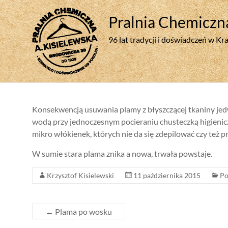
Skip
to
Pralnia Chemiczn
content
96 lat tradycji i doświadczeń w K
Konsekwencją usuwania plamy z błyszczącej tkaniny je
wodą przy jednoczesnym pocieraniu chusteczką higienic
mikro włókienek, których nie da się zdepilować czy też 
W sumie stara plama znika a nowa, trwała powstaje.
Krzysztof Kisielewski
11 października 2015
Po
←
Plama po wosku