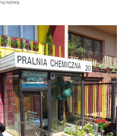
ną nazwą.