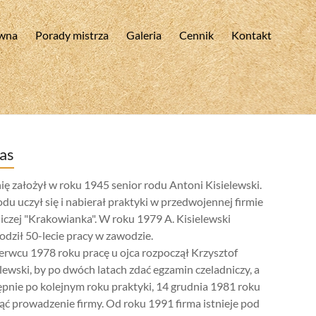
ówna
Porady mistrza
Galeria
Cennik
Kontakt
as
ię założył w roku 1945 senior rodu Antoni Kisielewski.
u uczył się i nabierał praktyki w przedwojennej firmie
iczej "Krakowianka". W roku 1979 A. Kisielewski
dził 50-lecie pracy w zawodzie.
erwcu 1978 roku pracę u ojca rozpoczął Krzysztof
lewski, by po dwóch latach zdać egzamin czeladniczy, a
ępnie po kolejnym roku praktyki, 14 grudnia 1981 roku
ąć prowadzenie firmy. Od roku 1991 firma istnieje pod